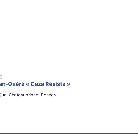
00
lan-Quéré « Gaza Résiste »
Quai Chateaubriand, Rennes