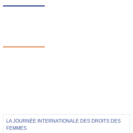
Avec ses adhérents et partenaires, la MIR participe,
coordonne et pilote des actions et projets à Rennes, en
Europe et à l’international.
INTERNATIONAL
La MIR coordonne des projets et intervient sur le territoire
Rennais…
LA JOURNÉE INTERNATIONALE DES DROITS DES
FEMMES