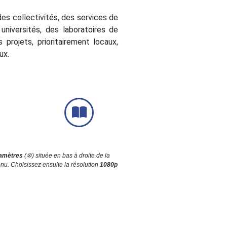
des collectivités, des services de
 universités, des laboratoires de
projets, prioritairement locaux,
ux.
amètres
(⚙️) située en bas à droite de la
u. Choisissez ensuite la résolution
1080p