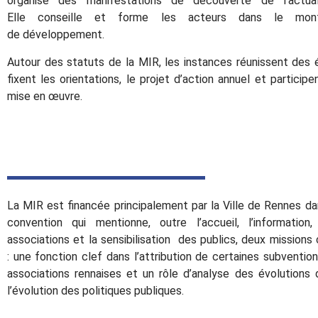
organise
des manifestations
de découverte de l’actualit
Elle
conseille et forme
les acteurs dans le mont
de
développement
.
Autour des statuts de la MIR,
les
instances
r
éunissent
des é
fixent les orientations, le projet d’action annuel et particip
mise en œuvre.
La MIR est financée principalement par la Ville de Rennes da
convention qui mentionne, outre l’accueil, l’information
associations et la sensibilisation des publics, deux mission
:
une fonction clef
dans l’attribution de certaines subvention
associations rennaises et un rôle d’analyse des évolutions d
l’évolution des politiques publiques.