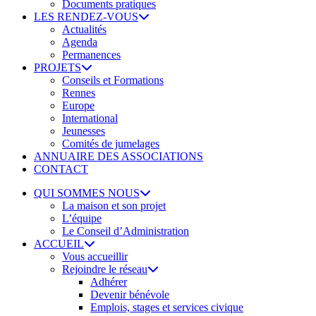
Documents pratiques
LES RENDEZ-VOUS
Actualités
Agenda
Permanences
PROJETS
Conseils et Formations
Rennes
Europe
International
Jeunesses
Comités de jumelages
ANNUAIRE DES ASSOCIATIONS
CONTACT
QUI SOMMES NOUS
La maison et son projet
L’équipe
Le Conseil d’Administration
ACCUEIL
Vous accueillir
Rejoindre le réseau
Adhérer
Devenir bénévole
Emplois, stages et services civique