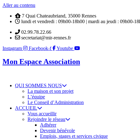
Aller au contenu
7 Quai Chateaubriand, 35000 Rennes
lundi et vendredi : 09h00-18h00 | mardi au jeudi : 09h00-1
02.99.78.22.66
secretariat@mir-rennes.fr
Instagram
Facebook-f
Youtube
Mon Espace Association
QUI SOMMES NOUS
La maison et son projet
L’équipe
Le Conseil d’Administration
ACCUEIL
Vous accueillir
Rejoindre le réseau
Adhérer
Devenir bénévole
Emplois, stages et services civique