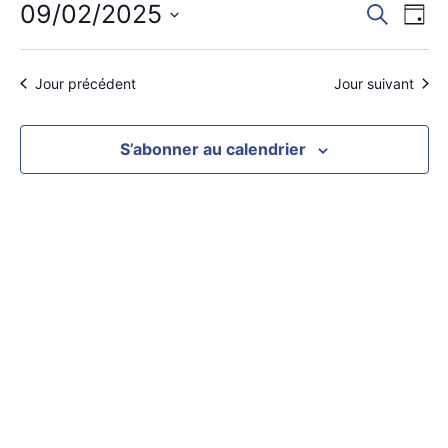
Rech
Na
09/02/2025
Recherch
Jour
Sélectionnez
de
et
une
date.
vu
navig
Jour précédent
Jour suivant
Év
de
S’abonner au calendrier
vues
Évèn