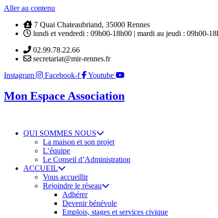
Aller au contenu
7 Quai Chateaubriand, 35000 Rennes
lundi et vendredi : 09h00-18h00 | mardi au jeudi : 09h00-1
02.99.78.22.66
secretariat@mir-rennes.fr
Instagram
Facebook-f
Youtube
Mon Espace Association
QUI SOMMES NOUS
La maison et son projet
L’équipe
Le Conseil d’Administration
ACCUEIL
Vous accueillir
Rejoindre le réseau
Adhérer
Devenir bénévole
Emplois, stages et services civique