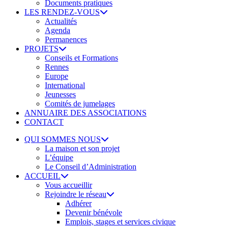
Documents pratiques
LES RENDEZ-VOUS
Actualités
Agenda
Permanences
PROJETS
Conseils et Formations
Rennes
Europe
International
Jeunesses
Comités de jumelages
ANNUAIRE DES ASSOCIATIONS
CONTACT
QUI SOMMES NOUS
La maison et son projet
L’équipe
Le Conseil d’Administration
ACCUEIL
Vous accueillir
Rejoindre le réseau
Adhérer
Devenir bénévole
Emplois, stages et services civique