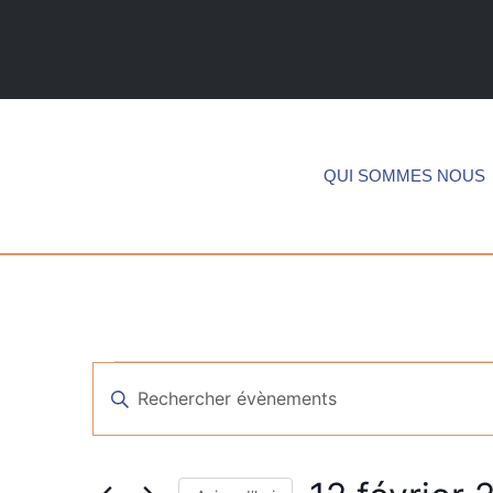
QUI SOMMES NOUS
Recherche
Saisir
mot-
et
clé.
Rechercher
Évènements
navigation
par
mot-