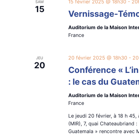
15 février 2025 @ 18h30
-
20
SAM
15
Vernissage-Témoi
Auditorium de la Maison Int
France
20 février 2025 @ 18h30
-
20
JEU
20
Conférence « L’in
: le cas du Guat
Auditorium de la Maison Int
France
Le jeudi 20 février, à 18 h 45
(MIR), 7, quai Chateaubriand : 
Guatemala » rencontre avec M