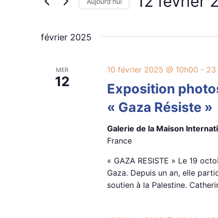
12 
de
Aujourd’hui
clé.
Sélectionnez
vues
une
date.
février 2025
Évènements
10 février 2025 @ 10h00
-
23
MER
12
Exposition photo
« Gaza Résiste »
Galerie de la Maison Interna
France
« GAZA RESISTE » Le 19 octob
Gaza. Depuis un an, elle part
soutien à la Palestine. Catheri