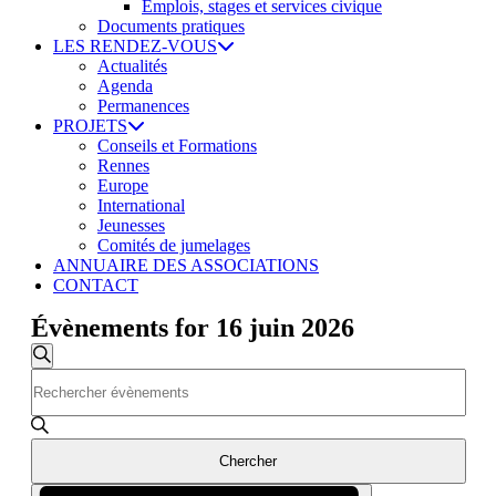
Emplois, stages et services civique
Documents pratiques
LES RENDEZ-VOUS
Actualités
Agenda
Permanences
PROJETS
Conseils et Formations
Rennes
Europe
International
Jeunesses
Comités de jumelages
ANNUAIRE DES ASSOCIATIONS
CONTACT
Évènements for 16 juin 2026
Recherche
Recherche
Saisir
et
mot-
navigation
clé.
Rechercher
de
Évènements
Chercher
vues
par
Navigation