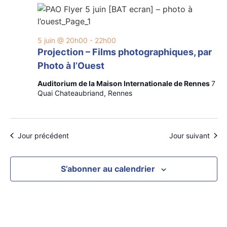
navig
Év
de
vues
5 juin @ 20h00
-
22h00
Projection – Films photographiques, par
Évèn
Photo à l’Ouest
Auditorium de la Maison Internationale de Rennes
7
Quai Chateaubriand, Rennes
Jour précédent
Jour suivant
S’abonner au calendrier