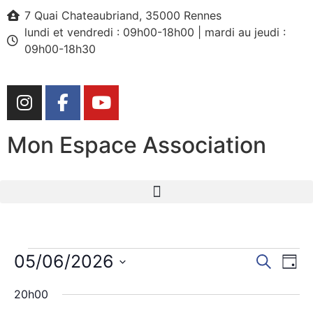
7 Quai Chateaubriand, 35000 Rennes
lundi et vendredi : 09h00-18h00 | mardi au jeudi :
09h00-18h30
Mon Espace Association
Rech
Na
05/06/2026
Recherch
Jour
Sélectionnez
de
et
une
20h00
date.
vu