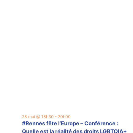
navig
Év
de
vues
Évèn
28 mai @ 18h30
-
20h00
#Rennes fête l’Europe – Conférence :
Quelle est la réalité des droits LGBTQIA+