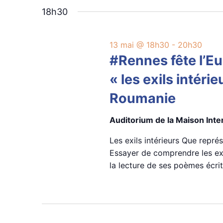
vues
une
date.
18h30
Évènements
13 mai @ 18h30
-
20h30
#Rennes fête l’E
« les exils intérie
Roumanie
Auditorium de la Maison Int
Les exils intérieurs Que repr
Essayer de comprendre les exi
la lecture de ses poèmes écrit