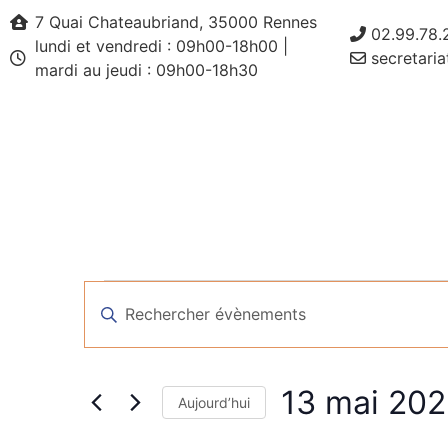
7 Quai Chateaubriand, 35000 Rennes
02.99.78.
lundi et vendredi : 09h00-18h00 |
secretaria
mardi au jeudi : 09h00-18h30
Recherche
Saisir
mot-
et
clé.
Rechercher
Évènements
navigation
par
13 mai 2
mot-
de
Aujourd’hui
clé.
Sélectionnez