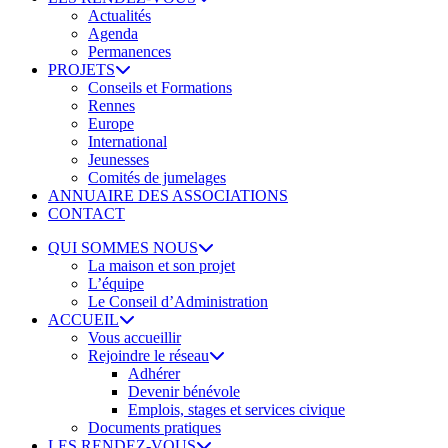
Actualités
Agenda
Permanences
PROJETS
Conseils et Formations
Rennes
Europe
International
Jeunesses
Comités de jumelages
ANNUAIRE DES ASSOCIATIONS
CONTACT
QUI SOMMES NOUS
La maison et son projet
L’équipe
Le Conseil d’Administration
ACCUEIL
Vous accueillir
Rejoindre le réseau
Adhérer
Devenir bénévole
Emplois, stages et services civique
Documents pratiques
LES RENDEZ-VOUS