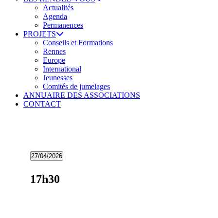
Actualités
Agenda
Permanences
PROJETS
Conseils et Formations
Rennes
Europe
International
Jeunesses
Comités de jumelages
ANNUAIRE DES ASSOCIATIONS
CONTACT
Évènements
27/04/2026
Sélectionnez
for
une
17h30
27
date.
avril
2026