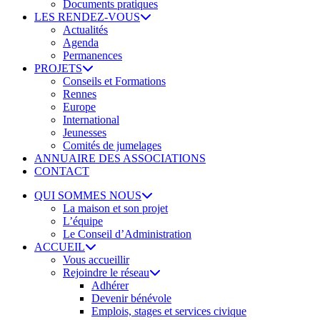
Documents pratiques
LES RENDEZ-VOUS
Actualités
Agenda
Permanences
PROJETS
Conseils et Formations
Rennes
Europe
International
Jeunesses
Comités de jumelages
ANNUAIRE DES ASSOCIATIONS
CONTACT
QUI SOMMES NOUS
La maison et son projet
L’équipe
Le Conseil d’Administration
ACCUEIL
Vous accueillir
Rejoindre le réseau
Adhérer
Devenir bénévole
Emplois, stages et services civique