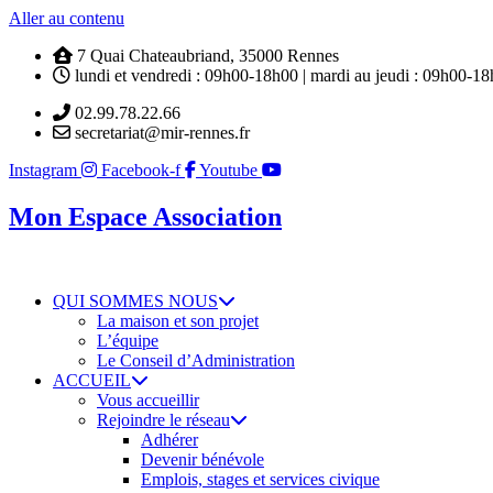
Aller au contenu
7 Quai Chateaubriand, 35000 Rennes
lundi et vendredi : 09h00-18h00 | mardi au jeudi : 09h00-1
02.99.78.22.66
secretariat@mir-rennes.fr
Instagram
Facebook-f
Youtube
Mon Espace Association
QUI SOMMES NOUS
La maison et son projet
L’équipe
Le Conseil d’Administration
ACCUEIL
Vous accueillir
Rejoindre le réseau
Adhérer
Devenir bénévole
Emplois, stages et services civique