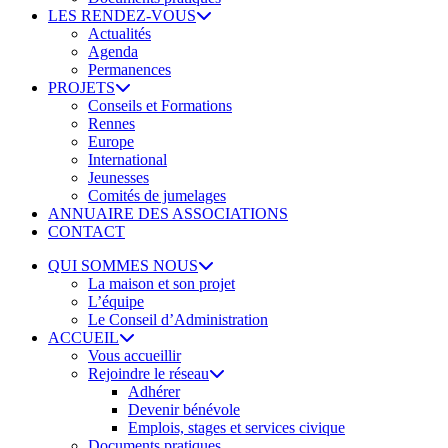
LES RENDEZ-VOUS
Actualités
Agenda
Permanences
PROJETS
Conseils et Formations
Rennes
Europe
International
Jeunesses
Comités de jumelages
ANNUAIRE DES ASSOCIATIONS
CONTACT
QUI SOMMES NOUS
La maison et son projet
L’équipe
Le Conseil d’Administration
ACCUEIL
Vous accueillir
Rejoindre le réseau
Adhérer
Devenir bénévole
Emplois, stages et services civique
Documents pratiques