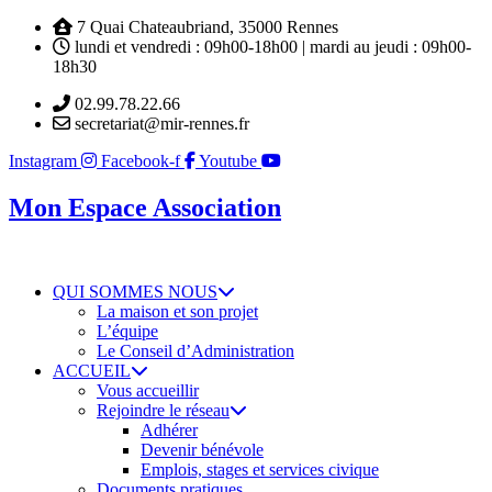
Aller
7 Quai Chateaubriand, 35000 Rennes
au
lundi et vendredi : 09h00-18h00 | mardi au jeudi : 09h00-
contenu
18h30
02.99.78.22.66
secretariat@mir-rennes.fr
Instagram
Facebook-f
Youtube
Mon Espace Association
QUI SOMMES NOUS
La maison et son projet
L’équipe
Le Conseil d’Administration
ACCUEIL
Vous accueillir
Rejoindre le réseau
Adhérer
Devenir bénévole
Emplois, stages et services civique
Documents pratiques