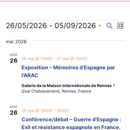
Rech
Na
26/05/2026
 - 
05/09/2026
Recherch
Liste
Sélectionnez
de
et
une
mai 2026
date.
vu
navig
Év
MAR
de
26 mai @ 14h00
-
27 mai @ 18h00
26
Exposition – Mémoires d’Espagne par
vues
l’ARAC
Évèn
Galerie de la Maison Internationale de Rennes
7
Quai Chateaubriand, Rennes, France
MAR
26 mai @ 18h00
-
20h00
26
Conférence/débat – Guerre d’Espagne :
Exil et résistance espagnole en France,