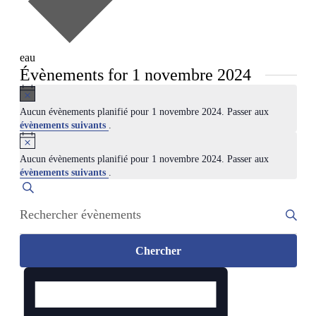
eau
Évènements for 1 novembre 2024
Notice
Aucun évènements planifié pour 1 novembre 2024. Passer aux
évènements suivants
.
Notice
Aucun évènements planifié pour 1 novembre 2024. Passer aux
évènements suivants
.
Recherche
Recherche
Saisir
et
mot-
navigation
clé.
Rechercher
de
Chercher
Évènements
vues
par
Navigation
mot-
Évènements
de
clé.
vues