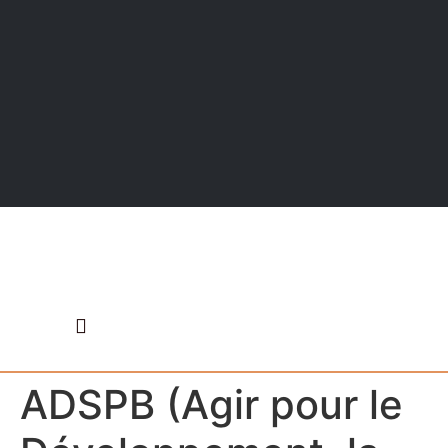
ADSPB (Agir pour le
ANNUAIRE DES ASSOCIATIONS
QUI SOMMES NOUS
LES RENDEZ-VOUS