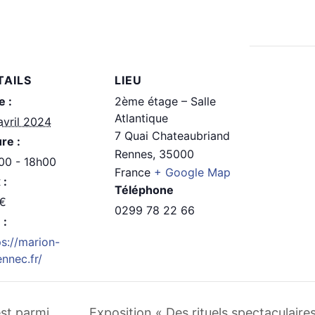
TAILS
LIEU
e :
2ème étage – Salle
Atlantique
avril 2024
7 Quai Chateaubriand
re :
Rennes
,
35000
00 - 18h00
France
+ Google Map
 :
Téléphone
€
0299 78 22 66
 :
ps://marion-
ennec.fr/
st parmi
Exposition « Des rituels spectaculaire