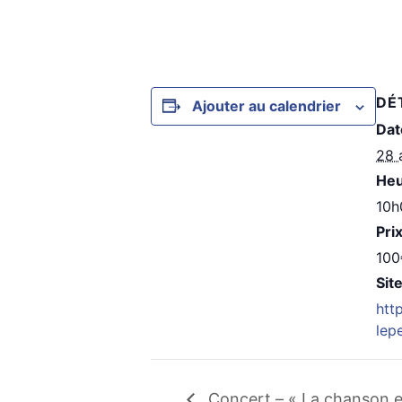
DÉ
Ajouter au calendrier
Dat
28 
Heu
10h
Prix
100
Site
htt
lep
Concert – « La chanson e