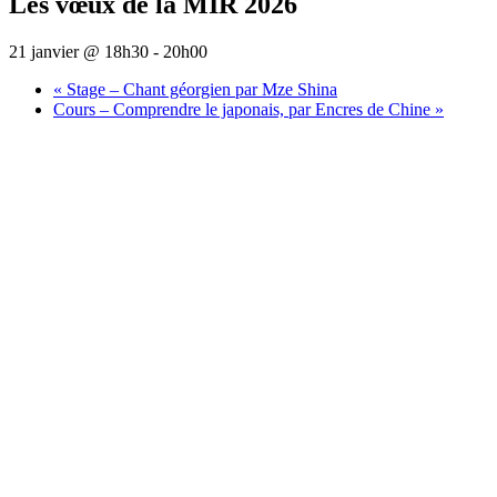
Les vœux de la MIR 2026
21 janvier @ 18h30
-
20h00
«
Stage – Chant géorgien par Mze Shina
Cours – Comprendre le japonais, par Encres de Chine
»