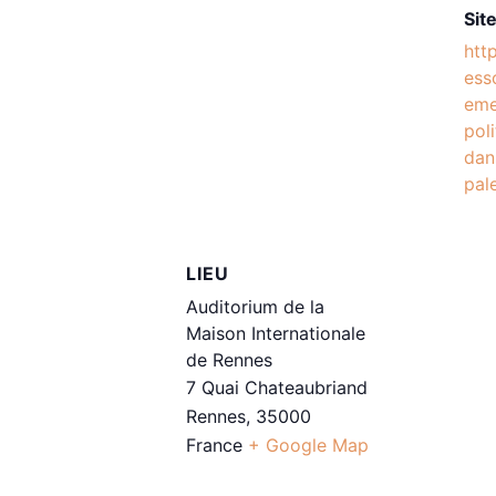
Site
htt
ess
eme
pol
dans
pal
LIEU
Auditorium de la
Maison Internationale
de Rennes
7 Quai Chateaubriand
Rennes
,
35000
France
+ Google Map