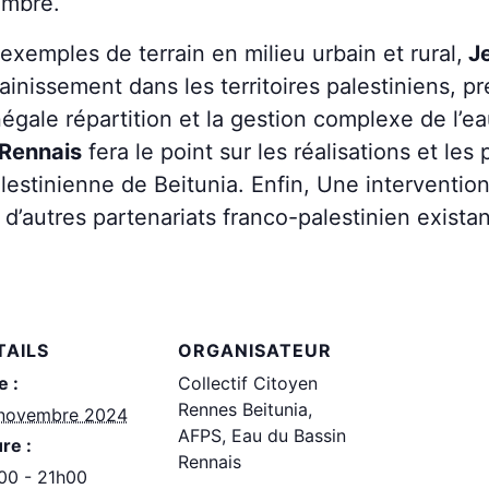
embre.
’exemples de terrain en milieu urbain et rural,
Je
ssainissement dans les territoires palestiniens, 
négale répartition et la gestion complexe de l’ea
 Rennais
fera le point sur les réalisations et l
alestinienne de Beitunia. Enfin, Une interventio
d’autres partenariats franco-palestinien exista
TAILS
ORGANISATEUR
e :
Collectif Citoyen
Rennes Beitunia,
novembre 2024
AFPS, Eau du Bassin
re :
Rennais
00 - 21h00