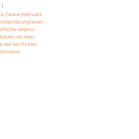
 :
ps://www.festivald
olidarites.org/even
nts/les-enjeux-
itiques-de-leau-
-les-territoires-
estiniens/