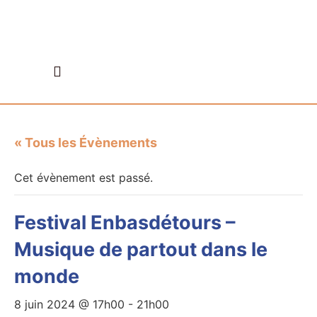
ANNUAIRE DES ASSOCIATIONS
QUI SOMMES NOUS
LES RENDEZ-VOUS
« Tous les Évènements
Cet évènement est passé.
Festival Enbasdétours –
Musique de partout dans le
monde
8 juin 2024 @ 17h00
-
21h00