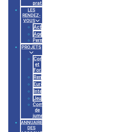
pratiques
LES
RENDEZ-
VOUS
Actualités
Agenda
Permanences
PROJETS
Conseils
et
Formations
Rennes
Europe
International
Jeunesses
Comités
de
jumelages
ANNUAIRE
DES