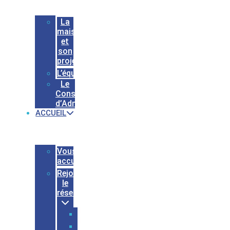
La
maison
et
son
projet
L’équipe
Le
Conseil
d’Administration
ACCUEIL
Vous
accueillir
Rejoindre
le
réseau
Adhérer
Devenir