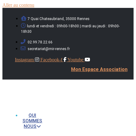
Aller au contenu
7 Quai Chateaubriand, 35000 Rennes
lundi et vendredi : 09h00-18h00 | mardi au jeudi : 09h00-
18h30
02.99.78.22.66
secretariat@mir-rennes.fr
Instagram
Facebook-f
Youtube
Mon Espace Association
QUI
SOMMES
NOUS