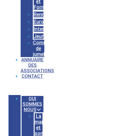
et
Formations
Rennes
Europe
International
Jeunesses
Comités
de
jumelages
ANNUAIRE
DES
ASSOCIATIONS
CONTACT
QUI
SOMMES
NOUS
La
maison
et
son