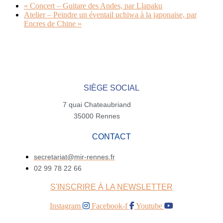
«
Concert – Guitare des Andes, par Llapaku
Atelier – Peindre un éventail uchiwa à la japonaise, par
Encres de Chine
»
SIÈGE SOCIAL
7 quai Chateaubriand
35000 Rennes
CONTACT
secretariat@mir-rennes.fr
02 99 78 22 66
S'INSCRIRE À LA NEWSLETTER
Instagram
Facebook-f
Youtube