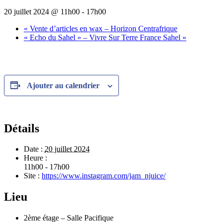
20 juillet 2024 @ 11h00
-
17h00
«
Vente d’articles en wax – Horizon Centrafrique
« Echo du Sahel » – Vivre Sur Terre France Sahel
»
Ajouter au calendrier
Détails
Date :
20 juillet 2024
Heure :
11h00 - 17h00
Site :
https://www.instagram.com/jam_njuice/
Lieu
2ème étage – Salle Pacifique