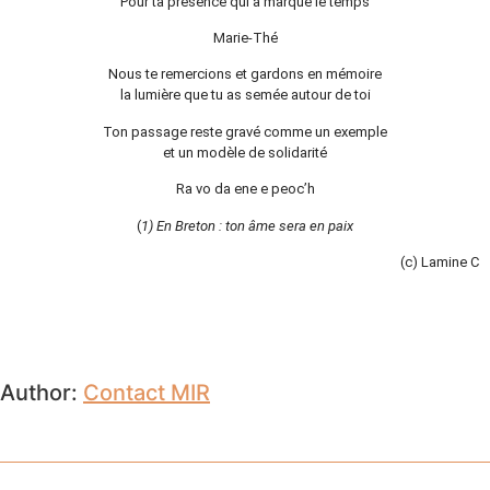
Pour ta présence qui a marqué le temps
Marie-Thé
Nous te remercions et gardons en mémoire
la lumière que tu as semée autour de toi
Ton passage reste gravé comme un exemple
et un modèle de solidarité
Ra vo da ene e peoc’h
(
1) En Breton : ton âme sera en paix
(c) Lamine C
Author:
Contact MIR