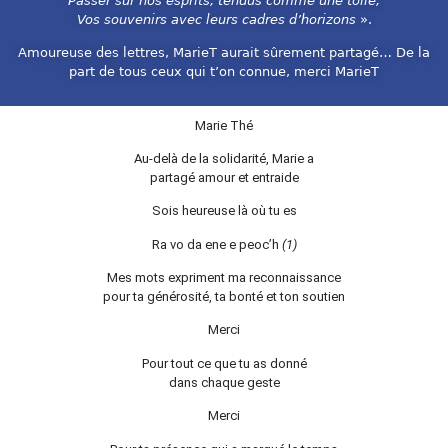
Passer sur nos esprits, tendus comme une toile,
Vos souvenirs avec leurs cadres d’horizons
».
Amoureuse des lettres, MarieT aurait sûrement partagé… De la
part de tous ceux qui t’on connue, merci MarieT
Marie Thé
Au-delà de la solidarité, Marie a
partagé amour et entraide
Sois heureuse là où tu es
Ra vo da ene e peoc’h
(1)
Mes mots expriment ma reconnaissance
pour ta générosité, ta bonté et ton soutien
Merci
Pour tout ce que tu as donné
dans chaque geste
Merci