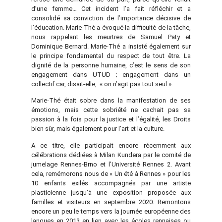
d’une femme… Cet incident l’a fait réfléchir et a
consolidé sa conviction de l’importance décisive de
l’éducation. Marie-Thé a évoqué la difficulté de la tâche,
nous rappelant les meurtres de Samuel Paty et
Dominique Bernard. Marie-Thé a insisté également sur
le principe fondamental du respect de tout être. La
dignité de la personne humaine, c’est le sens de son
engagement dans UTUD ; engagement dans un
collectif car, disait-elle, « on n’agit pas tout seul ».
Marie-Thé était sobre dans la manifestation de ses
émotions, mais cette sobriété ne cachait pas sa
passion à la fois pour la justice et l’égalité, les Droits
bien sûr, mais également pour l’art et la culture.
A ce titre, elle participait encore récemment aux
célébrations dédiées à Milan Kundera par le comité de
jumelage Rennes-Brno et l’Université Rennes 2. Avant
cela, remémorons nous de « Un été à Rennes » pour les
10 enfants exilés accompagnés par une artiste
plasticienne jusqu’à une exposition proposée aux
familles et visiteurs en septembre 2020. Remontons
encore un peu le temps vers la journée européenne des
langues en 2013 en lien avec les écoles rennaises ou