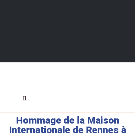
Hommage de la Maison
ANNUAIRE DES ASSOCIATIONS
QUI SOMMES NOUS
LES RENDEZ-VOUS
Internationale de Rennes à