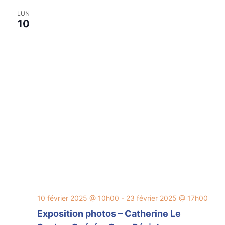
navig
Év
LUN
de
10
vues
Évèn
10 février 2025 @ 10h00
-
23 février 2025 @ 17h00
Exposition photos – Catherine Le