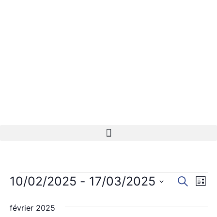
Rech
Na
10/02/2025
 - 
17/03/2025
Recherch
Liste
Sélectionnez
de
et
une
février 2025
date.
vu